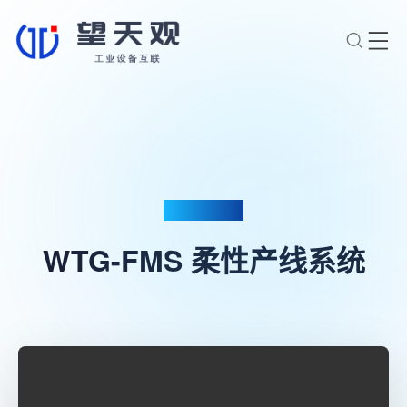
×
转人工
AI智能助手
AI智能助手
您好，我是望天观智能助手，很高兴为
您服务
PRODUCT
常见问题
WTG-FMS 柔性产线系统
1.望天观网关如何选型？
2.望天观网关支持哪些组网方
案？
3.网关与软采方案如何选择？